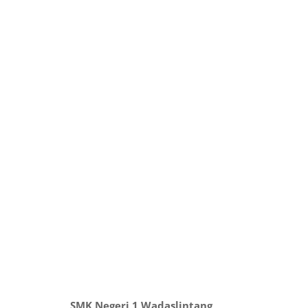
SMK Negeri 1 Wadaslintang