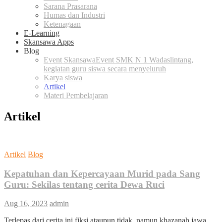
Sarana Prasarana
Humas dan Industri
Ketenagaan
E-Learning
Skansawa Apps
Blog
Event Skansawa
Event SMK N 1 Wadaslintang,
kegiatan guru siswa secara menyeluruh
Karya siswa
Artikel
Materi Pembelajaran
Artikel
Artikel
Blog
Kepatuhan dan Kepercayaan Murid pada Sang
Guru: Sekilas tentang cerita Dewa Ruci
Aug 16, 2023
admin
Terlepas dari cerita ini fiksi ataupun tidak, namun khazanah jawa