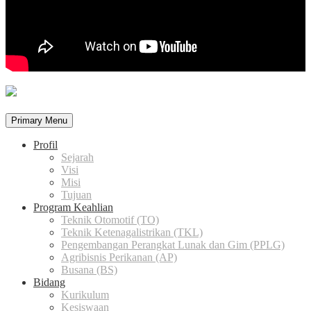
Primary Menu
Profil
Sejarah
Visi
Misi
Tujuan
Program Keahlian
Teknik Otomotif (TO)
Teknik Ketenagalistrikan (TKL)
Pengembangan Perangkat Lunak dan Gim (PPLG)
Agribisnis Perikanan (AP)
Busana (BS)
Bidang
Kurikulum
Kesiswaan