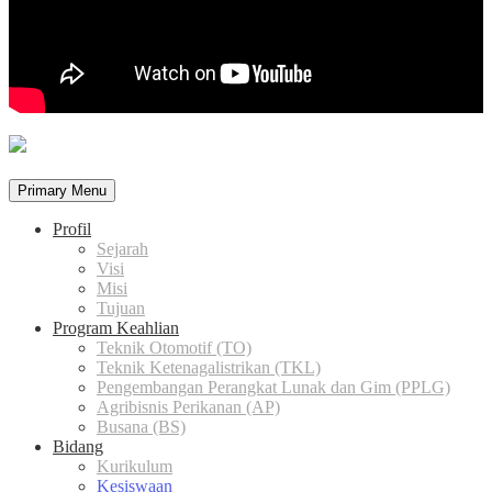
Primary Menu
Profil
Sejarah
Visi
Misi
Tujuan
Program Keahlian
Teknik Otomotif (TO)
Teknik Ketenagalistrikan (TKL)
Pengembangan Perangkat Lunak dan Gim (PPLG)
Agribisnis Perikanan (AP)
Busana (BS)
Bidang
Kurikulum
Kesiswaan