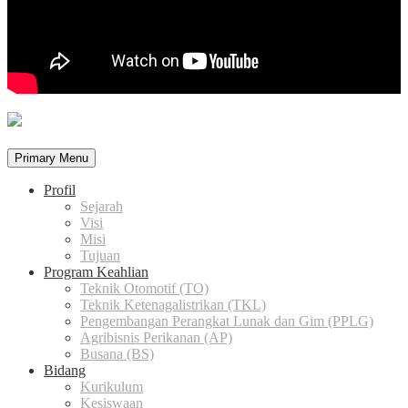
Primary Menu
Profil
Sejarah
Visi
Misi
Tujuan
Program Keahlian
Teknik Otomotif (TO)
Teknik Ketenagalistrikan (TKL)
Pengembangan Perangkat Lunak dan Gim (PPLG)
Agribisnis Perikanan (AP)
Busana (BS)
Bidang
Kurikulum
Kesiswaan