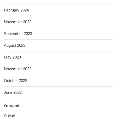
February 2024
November 2023
September 2023
August 2023
May 2023
November 2022
October 2022
June 2022
Kategori
Artikel