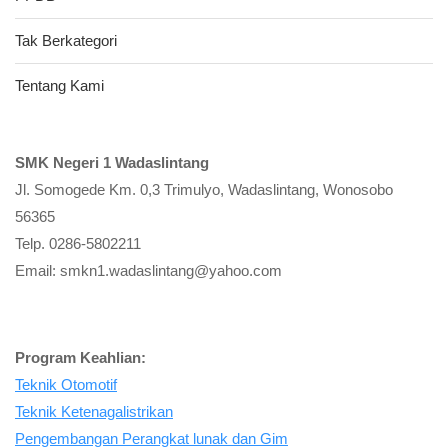
Tak Berkategori
Tentang Kami
SMK Negeri 1 Wadaslintang
Jl. Somogede Km. 0,3 Trimulyo, Wadaslintang, Wonosobo
56365
Telp. 0286-5802211
Email: smkn1.wadaslintang@yahoo.com
Program Keahlian:
Teknik Otomotif
Teknik Ketenagalistrikan
Pengembangan Perangkat lunak dan Gim