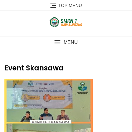
Skip
TOP MENU
to
content
MENU
Event Skansawa