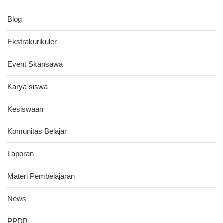
Blog
Ekstrakurikuler
Event Skansawa
Karya siswa
Kesiswaan
Komunitas Belajar
Laporan
Materi Pembelajaran
News
PPDB