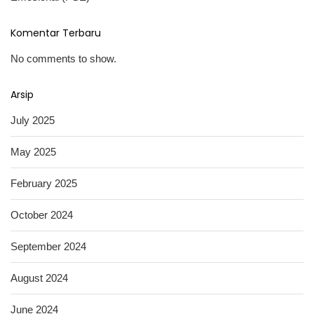
Komentar Terbaru
No comments to show.
Arsip
July 2025
May 2025
February 2025
October 2024
September 2024
August 2024
June 2024