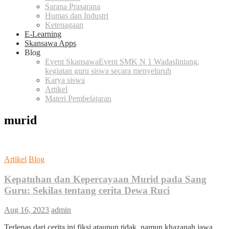
Sarana Prasarana
Humas dan Industri
Ketenagaan
E-Learning
Skansawa Apps
Blog
Event Skansawa
Event SMK N 1 Wadaslintang,
kegiatan guru siswa secara menyeluruh
Karya siswa
Artikel
Materi Pembelajaran
murid
Artikel
Blog
Kepatuhan dan Kepercayaan Murid pada Sang
Guru: Sekilas tentang cerita Dewa Ruci
Aug 16, 2023
admin
Terlepas dari cerita ini fiksi ataupun tidak, namun khazanah jawa