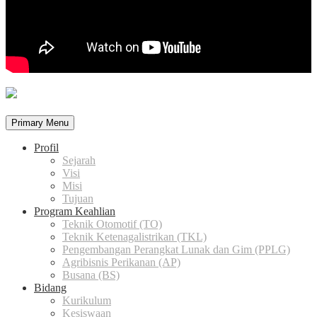
Primary Menu
Profil
Sejarah
Visi
Misi
Tujuan
Program Keahlian
Teknik Otomotif (TO)
Teknik Ketenagalistrikan (TKL)
Pengembangan Perangkat Lunak dan Gim (PPLG)
Agribisnis Perikanan (AP)
Busana (BS)
Bidang
Kurikulum
Kesiswaan